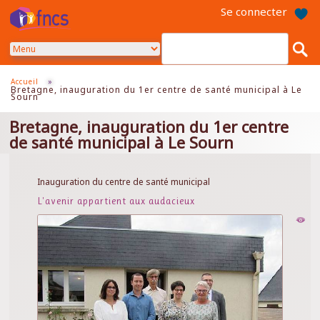
Aller
Se connecter
au
contenu
principal
Accueil
»
Bretagne, inauguration du 1er centre de santé municipal à Le
Sourn
Bretagne, inauguration du 1er centre
de santé municipal à Le Sourn
Inauguration du centre de santé municipal
L'avenir appartient aux audacieux