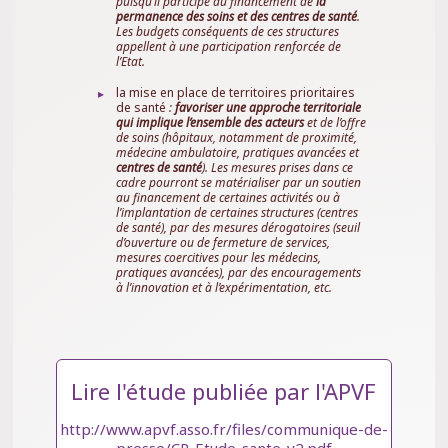
puisqu’il participe au financement de
la
permanence des soins et des centres de santé
.
Les budgets conséquents de ces structures
appellent à une participation renforcée de
l’Etat.
la mise en place de territoires prioritaires
de santé
:
favoriser une approche territoriale
qui implique l’ensemble des acteurs
et de l’offre
de soins (hôpitaux, notamment de proximité,
médecine ambulatoire, pratiques avancées et
centres de santé
). Les mesures prises dans ce
cadre pourront se matérialiser par un soutien
au financement de certaines activités ou à
l’implantation de certaines structures (centres
de santé), par des mesures dérogatoires (seuil
d’ouverture ou de fermeture de services,
mesures coercitives pour les médecins,
pratiques avancées), par des encouragements
à l’innovation et à l’expérimentation, etc.
Lire l'étude publiée par l'APVF
http://www.apvf.asso.fr/files/communique-de-
presse/CP-Etude-sante-v2.pdf