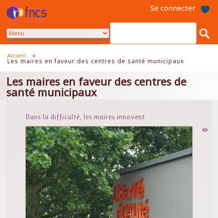
Aller
Se connecter
au
contenu
principal
Accueil
»
Les maires en faveur des centres de santé municipaux
Les maires en faveur des centres de
santé municipaux
Dans la difficulté, les maires innovent