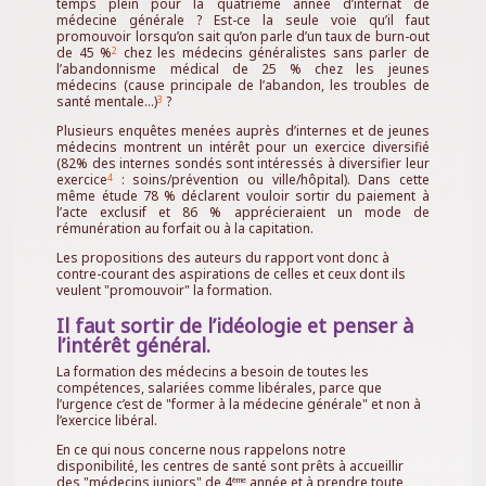
temps plein pour la quatrième année d’internat de
médecine générale ? Est-ce la seule voie qu’il faut
promouvoir lorsqu’on sait qu’on parle d’un taux de burn-out
de 45 %
chez les médecins généralistes sans parler de
2
l’abandonnisme médical de 25 % chez les jeunes
médecins (cause principale de l’abandon, les troubles de
santé mentale…)
?
3
Plusieurs enquêtes menées auprès d’internes et de jeunes
médecins montrent un intérêt pour un exercice diversifié
(82% des internes sondés sont intéressés à diversifier leur
exercice
: soins/prévention ou ville/hôpital). Dans cette
4
même étude 78 % déclarent vouloir sortir du paiement à
l’acte exclusif et 86 % apprécieraient un mode de
rémunération au forfait ou à la capitation.
Les propositions des auteurs du rapport vont donc à
contre-courant des aspirations de celles et ceux dont ils
veulent "promouvoir" la formation.
Il faut sortir de l’idéologie et penser à
l’intérêt général.
La formation des médecins a besoin de toutes les
compétences, salariées comme libérales, parce que
l’urgence c’est de "former à la médecine générale" et non à
l’exercice libéral.
En ce qui nous concerne nous rappelons notre
disponibilité, les centres de santé sont prêts à accueillir
des "médecins juniors" de 4
année et à prendre toute
ème