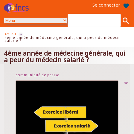
Aller
Se connecter
au
contenu
principal
Accueil
»
4ème année de médecine générale, qui a peur du médecin
salarié ?
4ème année de médecine générale, qui
a peur du médecin salarié ?
communiqué de presse