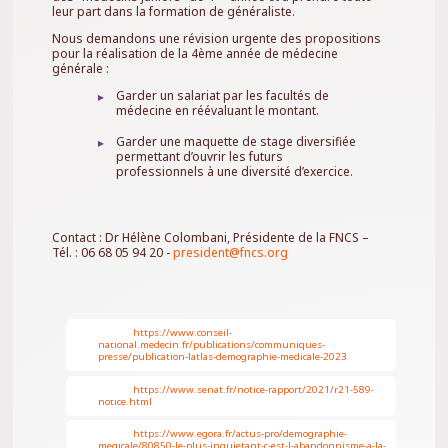
leur part dans la formation de généraliste.
Nous demandons une révision urgente des propositions
pour la réalisation de la 4ème année de médecine
générale :
Garder un salariat par les facultés de
médecine en réévaluant le montant.
Garder une maquette de stage diversifiée
permettant d’ouvrir les futurs
professionnels à une diversité d’exercice.
Contact : Dr Hélène Colombani, Présidente de la FNCS –
Tél. : 06 68 05 94 20 -
president@fncs.org
https://www.conseil-
1.
national.medecin.fr/publications/communiques-
presse/publication-latlas-demographie-medicale-2023
https://www.senat.fr/notice-rapport/2021/r21-589-
2.
notice.html
https://www.egora.fr/actus-pro/demographie-
3.
medicale/80850-le-plus-inquietant-c-est-l-abandonnisme-a-la-