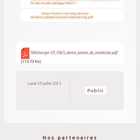
fin-des-etudes-de?page=0%2C1
https://www.isnar-img.com/wp-
4.
content/uploads/souhaits-exercice-img.pdf
Télécharger CP_FNCS_4eme_annee_de_medecine.pdf
(114.73 Ko)
Lundi 10 juillet 2023
Public
Nos partenaires