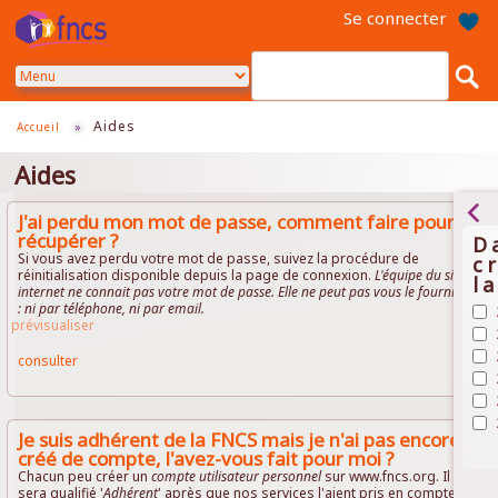
Aller
Se connecter
au
contenu
principal
Aides
Accueil
»
Aides
J'ai perdu mon mot de passe, comment faire pour le
récupérer ?
D
Si vous avez perdu votre mot de passe, suivez la procédure de
c
réinitialisation disponible depuis la page de connexion.
L'équipe du site
l
internet ne connait pas votre mot de passe. Elle ne peut pas vous le fournir
: ni par téléphone, ni par email.
Ap
prévisualiser
20
Ap
fil
20
consulter
Ap
fil
20
Ap
fil
20
Ap
fil
20
Ap
Je suis adhérent de la FNCS mais je n'ai pas encore
fil
20
créé de compte, l'avez-vous fait pour moi ?
fil
Chacun peu créer un
compte utilisateur personnel
sur www.fncs.org. Il
sera qualifié '
Adhérent
' après que nos services l'aient pris en compte