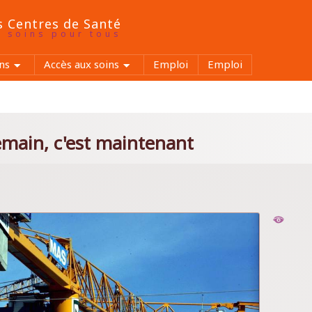
s Centres de Santé
x soins pour tous
ns
Accès aux soins
Emploi
Emploi
demain, c'est maintenant