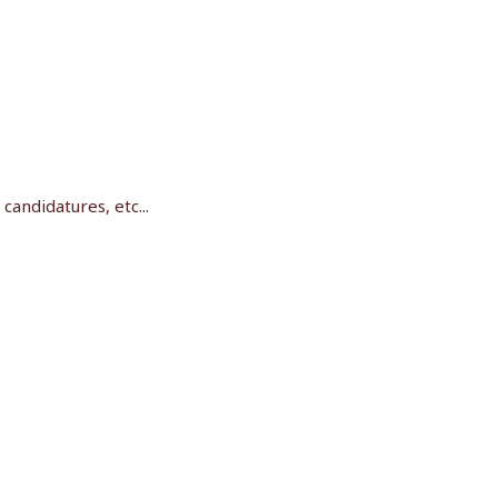
andidatures, etc...
Mentions légales