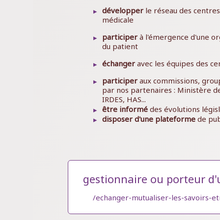
développer
le réseau des centres 
médicale
participer
à l'émergence d'une org
du patient
échanger
avec les équipes des ce
participer
aux commissions, groupe
par nos partenaires : Ministère 
IRDES, HAS...
être informé
des évolutions législ
disposer d'une plateforme
de pub
gestionnaire ou porteur d'
/echanger-mutualiser-les-savoirs-