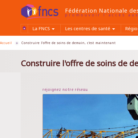
Aller
au
Fédération Nationale de
contenu
promouvoir l'accès au
principal
La FNCS
Les centres de santé
Régio
Accueil
»
Construire l'offre de soins de demain, c'est maintenant
Construire l'offre de soins de 
rejoignez notre réseau