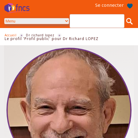
Aller
Se connecter
au
contenu
principal
Accueil
»
Dr richard lopez
»
Le profil 'Profil public' pour Dr Richard LOPEZ