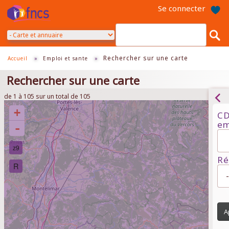
Aller
Se connecter
au
contenu
principal
Rechercher sur une carte
Accueil
»
Emploi et sante
»
Rechercher sur une carte
de 1 à 105 sur un total de 105
+
CD
em
-
z9
Ré
R
A