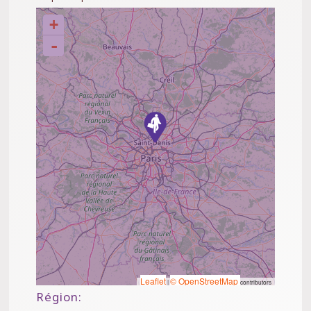
+
-
Leaflet
© OpenStreetMap
|
contributors
Région: