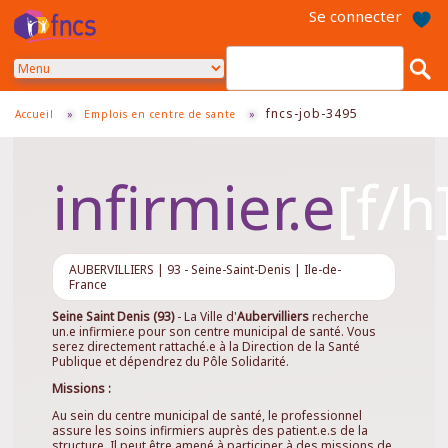
Aller
Se connecter
au
contenu
principal
fncs-job-3495
Accueil
»
Emplois en centre de sante
»
infirmier.e
AUBERVILLIERS | 93 - Seine-Saint-Denis | Ile-de-
France
Seine Saint Denis (93)
- La Ville d'
Aubervilliers
recherche
un.e infirmier.e pour son centre municipal de santé. Vous
serez directement rattaché.e à la Direction de la Santé
Publique et dépendrez du Pôle Solidarité.
Missions :
Au sein du centre municipal de santé, le professionnel
assure les soins infirmiers auprès des patient.e.s de la
structure. Il peut être amené à participer à des missions de