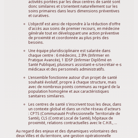
activités portées par les deux centres de santé sont
donc similaires et s'orientent naturellement sur les
soins primaires dans leurs dimensions préventives
et curatives.
L'objectif est ainsi de répondre à la réduction d'offre
d'accès aux soins de premier recours, en médecine
générale tout en développant une action préventive
de proximité et coordonnée au plus près des
besoins.
Une équipe pluridisciplinaire est salariée dans
chaque centre : 6 médecins, 2 IPA (Infirmier en
Pratique Avancée), 1 IDSP (Infirmier Diplômé en
Santé Publique), plusieurs assistant-e-s/secrétair-e-s
médicaux et des personnels administratifs.
L'ensemble fonctionne autour d'un projet de santé
souhaité évolutif, propre à chaque structure, mais
avec de nombreux points communs au regard de la
population homogène et aux caractéristiques
sanitaires similaires.
Les centres de santé s'inscrivent tous les deux, dans
un contexte global et dans un riche réseau d'acteurs
: CPTS (Communauté Professionnelle Territoriale de
Santé), CLS (Contrat Local de Santé), hôpitaux de
proximité, relations contractuelles avec le C.H.R., ...
Au regard des enjeux et des dynamiques volontaires des
deux Villes et du territoire, une gestion opérationnelle