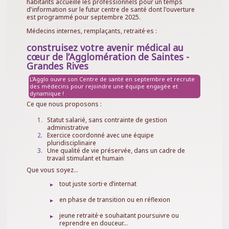
habitants accueille les professionnels pour un temps
d'information sur le futur centre de santé dont l'ouverture
est programmé pour septembre 2025.
Médecins internes, remplaçants, retraité·es :
construisez votre avenir médical au
cœur de l’Agglomération de Saintes -
Grandes Rives
L’Agglo ouvre son Centre de santé en septembre et recrute
des médecins pour rejoindre une équipe engagée et
dynamique !
Ce que nous proposons :
Statut salarié, sans contrainte de gestion
administrative
Exercice coordonné avec une équipe
pluridisciplinaire
Une qualité de vie préservée, dans un cadre de
travail stimulant et humain
Que vous soyez…
tout juste sorti·e d’internat
en phase de transition ou en réflexion
jeune retraité·e souhaitant poursuivre ou
reprendre en douceur…