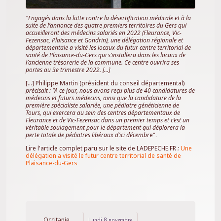
"Engagés dans la lutte contre la désertification médicale et à la
suite de l’annonce des quatre premiers territoires du Gers qui
accueilleront des médecins salariés en 2022 (Fleurance, Vic-
Fezensac, Plaisance et Gondrin), une délégation régionale et
départementale a visité les locaux du futur centre territorial de
santé de Plaisance-du-Gers qui s’installera dans les locaux de
l’ancienne trésorerie de la commune. Ce centre ouvrira ses
portes au 3e trimestre 2022. [...]
[...] Philippe Martin (président du conseil départemental)
précisait : "A ce jour, nous avons reçu plus de 40 candidatures de
médecins et futurs médecins, ainsi que la candidature de la
première spécialiste salariée, une pédiatre généticienne de
Tours, qui exercera au sein des centres départementaux de
Fleurance et de Vic-Fezensac dans un premier temps et c’est un
véritable soulagement pour le département qui déplorera la
perte totale de pédiatres libéraux d’ici décembr
e".
Lire l'article complet paru sur le site de LADEPECHE.FR
:
Une
délégation a visité le futur centre territorial de santé de
Plaisance-du-Gers
Occitanie
Lundi 8 novembre