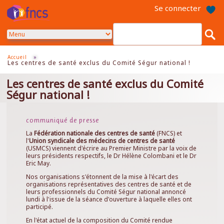
Aller
Se connecter
au
contenu
principal
Accueil
»
Les centres de santé exclus du Comité Ségur national !
Les centres de santé exclus du Comité
Ségur national !
communiqué de presse
La
Fédération nationale des centres de santé
(FNCS) et
l'
Union syndicale des médecins de centres de santé
(USMCS) viennent d'écrire au Premier Ministre par la voix de
leurs présidents respectifs, le Dr Hélène Colombani et le Dr
Eric May.
Nos organisations s'étonnent de la mise à l'écart des
organisations représentatives des centres de santé et de
leurs professionnels du Comité Ségur national annoncé
lundi à l'issue de la séance d'ouverture à laquelle elles ont
participé.
En l'état actuel de la composition du Comité rendue