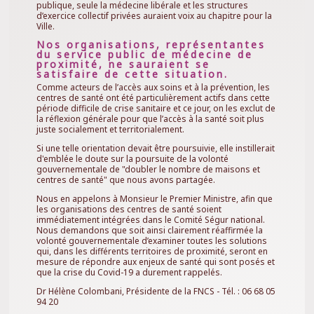
publique, seule la médecine libérale et les structures
d’exercice collectif privées auraient voix au chapitre pour la
Ville.
Nos organisations, représentantes
du service public de médecine de
proximité, ne sauraient se
satisfaire de cette situation.
Comme acteurs de l’accès aux soins et à la prévention, les
centres de santé ont été particulièrement actifs dans cette
période difficile de crise sanitaire et ce jour, on les exclut de
la réflexion générale pour que l’accès à la santé soit plus
juste socialement et territorialement.
Si une telle orientation devait être poursuivie, elle instillerait
d'emblée le doute sur la poursuite de la volonté
gouvernementale de "doubler le nombre de maisons et
centres de santé" que nous avons partagée.
Nous en appelons à Monsieur le Premier Ministre, afin que
les organisations des centres de santé soient
immédiatement intégrées dans le Comité Ségur national.
Nous demandons que soit ainsi clairement réaffirmée la
volonté gouvernementale d’examiner toutes les solutions
qui, dans les différents territoires de proximité, seront en
mesure de répondre aux enjeux de santé qui sont posés et
que la crise du Covid-19 a durement rappelés.
Dr Hélène Colombani, Présidente de la FNCS - Tél. : 06 68 05
94 20