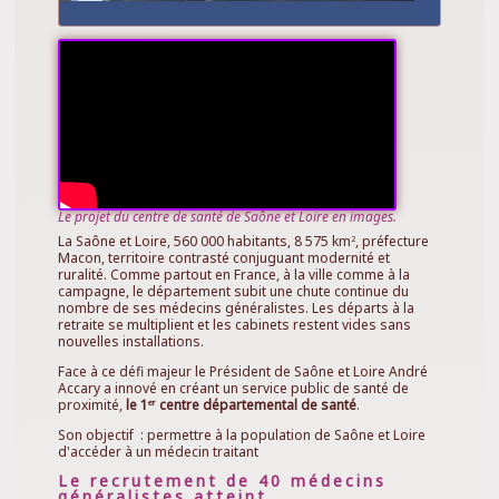
Centre
de
santé
départemental
de
Saône-
et-
Loire
Le projet du centre de santé de Saône et Loire en images.
La Saône et Loire, 560 000 habitants, 8 575 km
, préfecture
2
Macon, territoire contrasté conjuguant modernité et
ruralité. Comme partout en France, à la ville comme à la
campagne, le département subit une chute continue du
nombre de ses médecins généralistes. Les départs à la
retraite se multiplient et les cabinets restent vides sans
nouvelles installations.
Face à ce défi majeur le Président de Saône et Loire André
Accary a innové en créant un service public de santé de
proximité,
le 1
centre départemental de santé
.
er
Son objectif : permettre à la population de Saône et Loire
d'accéder à un médecin traitant
Le recrutement de 40 médecins
généralistes atteint.