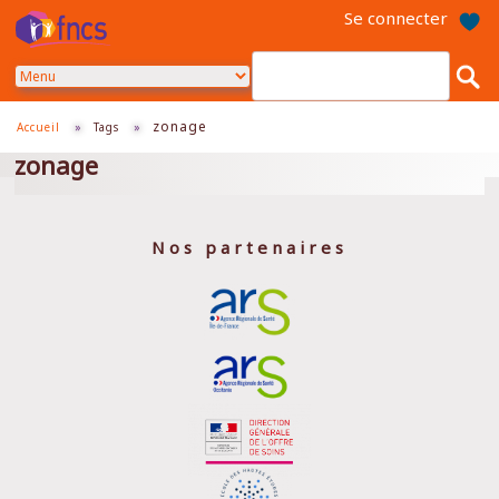
Aller
Se connecter
au
contenu
principal
zonage
Accueil
»
Tags
»
zonage
Nos partenaires