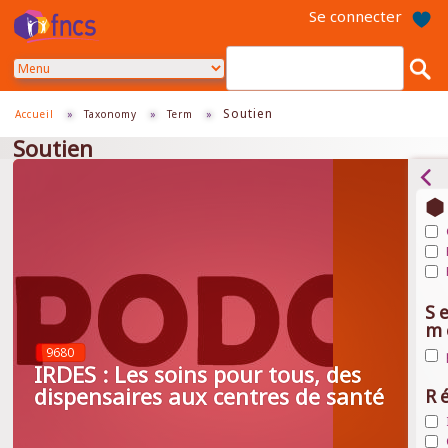
Aller
Se connecter
au
contenu
principal
Soutien
Accueil
»
Taxonomy
»
Term
»
Soutien
Ap
Ge
Ap
et
Po
Ap
or
na
Ra
de
S
de
et
ce
m
sa
ét
de
fil
fil
9680
Ap
sa
IRDES : Les soins pour tous, des
pr
fil
dispensaires aux centres de santé
R
av
fil
Ap
Ile