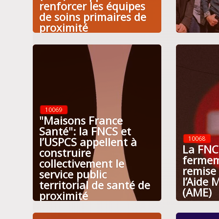
renforcer les équipes
de soins primaires de
proximité
10069
"Maisons France
Santé": la FNCS et
l’USPCS appellent à
10068
La FNC
construire
fermem
collectivement le
remise
service public
l’Aide 
territorial de santé de
(AME)
proximité