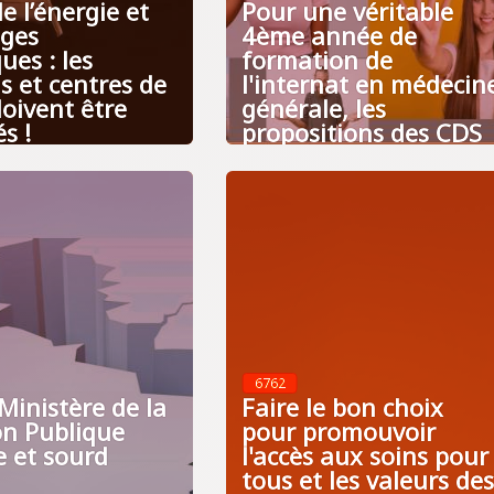
de l’énergie et
Pour une véritable
ages
4ème année de
ques : les
formation de
s et centres de
l'internat en médecin
oivent être
générale, les
s !
propositions des CDS
6762
 Ministère de la
Faire le bon choix
on Publique
pour promouvoir
e et sourd
l'accès aux soins pour
tous et les valeurs des