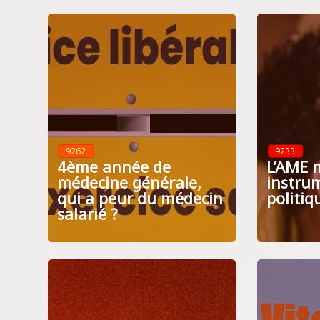
9262
9233
4ème année de
L’AME n
médecine générale,
instru
qui a peur du médecin
politiq
salarié ?