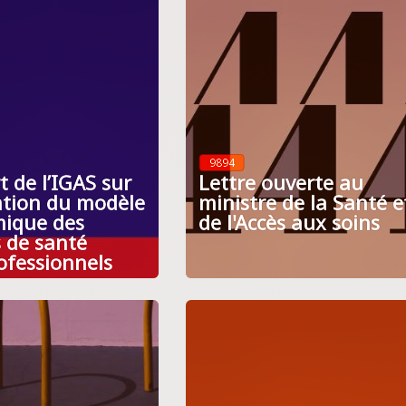
9894
 de l’IGAS sur
Lettre ouverte au
uation du modèle
ministre de la Santé e
ique des
de l'Accès aux soins
s de santé
ofessionnels