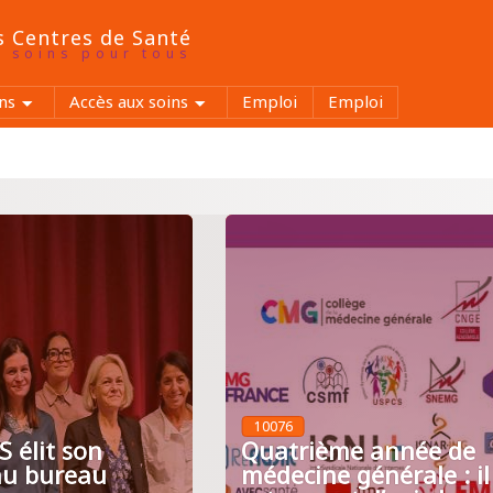
s Centres de Santé
x soins pour tous
ns
Accès aux soins
Emploi
Emploi
10076
 élit son
Quatrième année de
u bureau
médecine générale : il