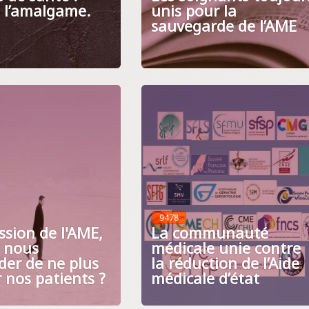
s l’amalgame.
unis pour la
sauvegarde de l’AME
9478
ssion de l'AME,
La communauté
n nous
médicale unie contre
er de ne plus
la réduction de l’Aide
 nos patients ?
médicale d’état