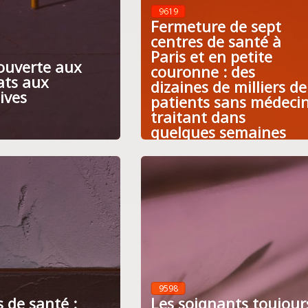
9619
Fermeture de sept
centres de santé à
Paris et en petite
 ouverte aux
couronne : des
ats aux
dizaines de milliers de
tives
patients sans médeci
traitant dans
quelques semaines
9598
 de santé :
Les soignants toujour