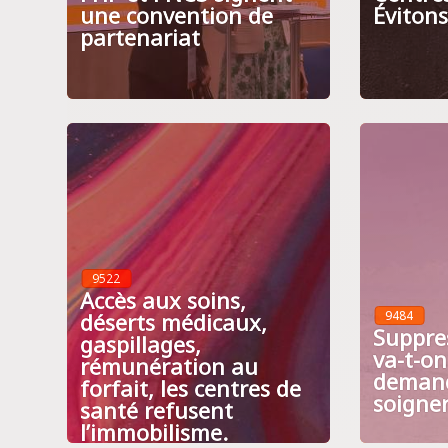
une convention de
Éviton
partenariat
9522
Accès aux soins,
déserts médicaux,
9484
Suppre
gaspillages,
va-t-o
rémunération au
demand
forfait, les centres de
soigner
santé refusent
l’immobilisme.