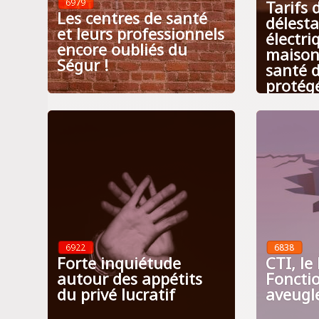
Tarifs 
6979
Les centres de santé
délest
et leurs professionnels
électri
encore oubliés du
maison
Ségur !
santé d
protégé
6922
6838
Forte inquiétude
CTI, le
autour des appétits
Foncti
du privé lucratif
aveugl