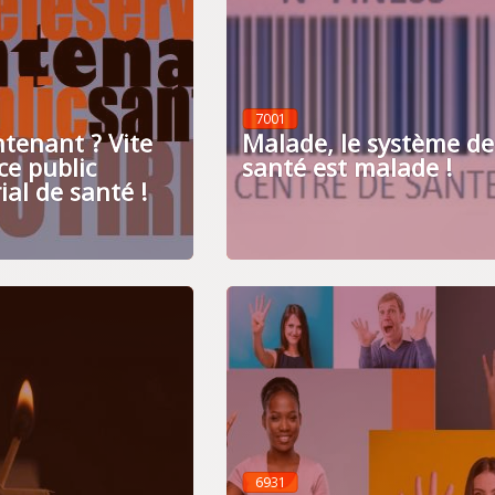
7001
ntenant ? Vite
Malade, le système de
ice public
santé est malade !
rial de santé !
6931