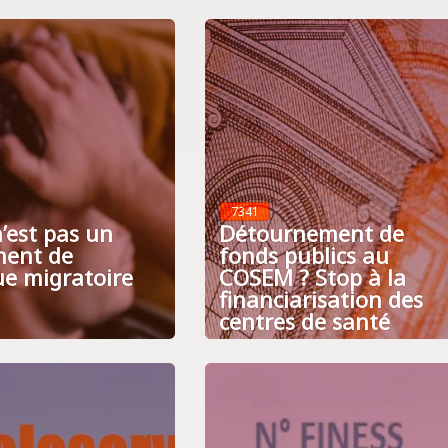
7341
’est pas un
Détournement de
ment de
fonds publics au
ue migratoire
COSEM ? Stop à la
financiarisation des
centres de santé