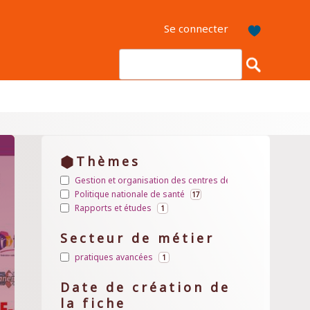
Se connecter
Thèmes
Gestion et organisation des centres de santé
5
Apply
Apply Gestion et organisation des centres de santé filter
Politique nationale de santé
Gestion
17
Apply
Apply Politique nationale de santé filter
et
Rapports et études
Politique
1
Apply
Apply Rapports et études filter
organisation
nationale
Rapports
des
de
et
Secteur de métier
centres
santé
études
de
pratiques avancées
1
filter
Apply
filter
Apply pratiques avancées filter
santé
pratiques
filter
avancées
Date de création de
filter
la fiche