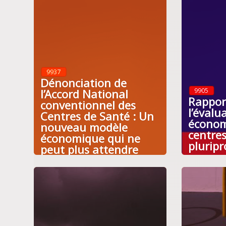
9937
Dénonciation de
l’Accord National
9905
Rapport
conventionnel des
l’éval
Centres de Santé : Un
économ
nouveau modèle
centre
économique qui ne
pluripr
peut plus attendre