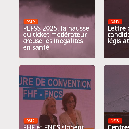
9819
9643
PLFSS 2025, la hausse
Lettre
du ticket modérateur
candid
creuse les inégalités
législa
en santé
9612
9605
FHF et FNCS signent
Centres