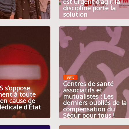
est urgent d’agir, la
discipline porte la
solution
9945
Centres de santé
S s’oppose
associatifs et
ent à toute
mutualistes : Les
 en cause de
derniers oubliés de la
Médicale d’État
compensation du
Ségur pour tous !