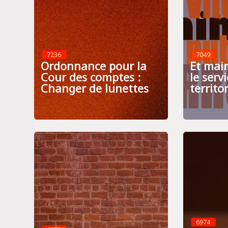
7236
7049
Ordonnance pour la
Et mai
Cour des comptes :
le serv
Changer de lunettes
territo
6974