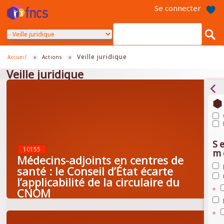
Aller
Se connecter
au
contenu
principal
Veille juridique
Accueil
»
Actions
»
Veille juridique
Ap
Ap
Ge
Po
et
S
na
or
10155
m
de
de
Médecins-adjoints en centres de
sa
ce
santé : le Conseil d’État écarte
Ap
fil
de
pr
Ap
l’applicabilité de la circulaire du
sa
av
mé
CNOM
fil
fil
fil
Ap
pa
fil